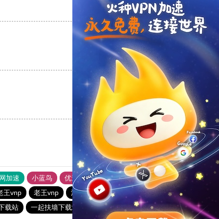
支持
[0]
反对
[0]
支持
[0]
反对
[0]
支持
[0]
反对
[0]
外网加速
小蓝鸟
优途加速器官网
风驰加速器
旋风加速器
老王vnp
老王vnp
油管加速器
西柚加速器
3下载站
一起扶墙下载站
CHK下载站
quickq
快橙加速器