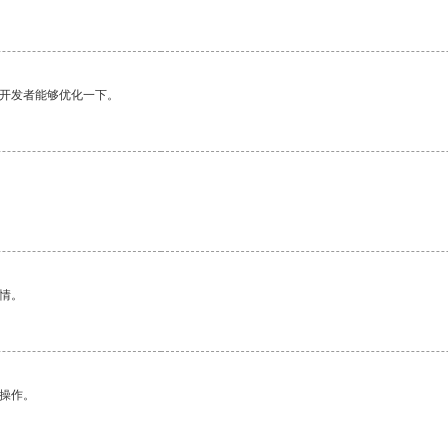
望开发者能够优化一下。
。
情。
悉操作。