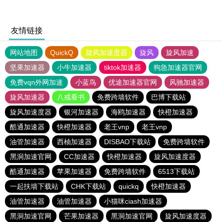
友情链接
网站地图
QuickQ
旋风加速度器
旋风
旋风加速
坚果加速器
小牛加速器
tiktok加速器
狗急加速器官网
免费vqn外网加速
小蓝鸟
优途加速器官网
风驰加速器
旋风加速器
八戒看书
免费跨墙软件
巴博下载站
旋风加速度器
银河加速器
海鸥加速器
快橙加速器
酷通加速器
快橙加速器
老王vnp
老王vnp
油管加速器
西柚加速器
DISBAO下载站
免费跨墙软件
黑洞加速官网
CC加速器
快橙加速器
旋风加速度器
酷通加速器
苹果加速器
免费跨墙软件
6513下载站
一起扶墙下载站
CHK下载站
quickq
快橙加速器
油管加速器
油管加速器
小猫咪ciash加速器
黑洞加速官网
芒果加速器
黑洞加速官网
旋风加速度器