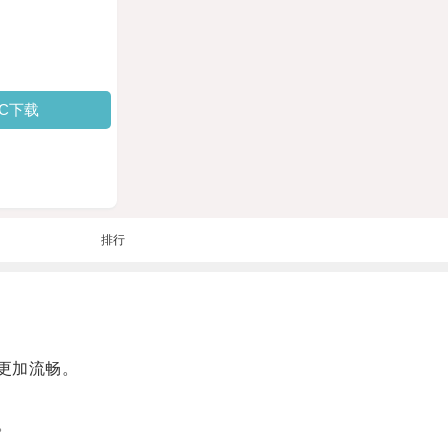
PC下载
排行
更加流畅。
。