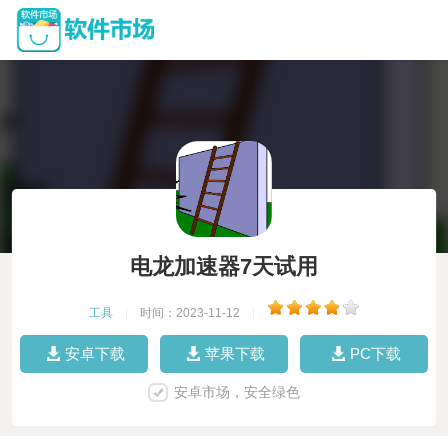
电龙加速器7天试用
工具
|
时间：2023-11-12
|
安卓下载
苹果下载
PC下载
安卓市场，安全绿色