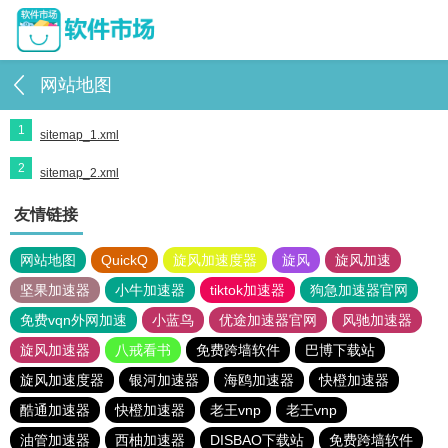
网站地图
1
sitemap_1.xml
2
sitemap_2.xml
友情链接
网站地图
QuickQ
旋风加速度器
旋风
旋风加速
坚果加速器
小牛加速器
tiktok加速器
狗急加速器官网
免费vqn外网加速
小蓝鸟
优途加速器官网
风驰加速器
旋风加速器
八戒看书
免费跨墙软件
巴博下载站
旋风加速度器
银河加速器
海鸥加速器
快橙加速器
酷通加速器
快橙加速器
老王vnp
老王vnp
油管加速器
西柚加速器
DISBAO下载站
免费跨墙软件