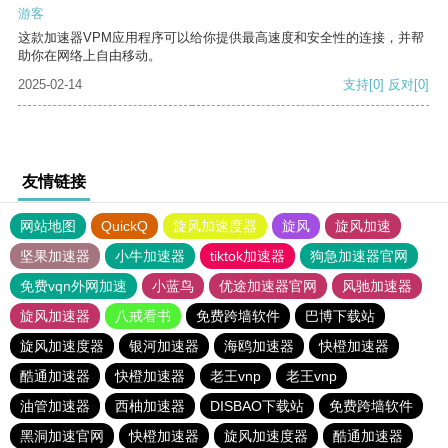
游客
这款加速器VPM应用程序可以给你提供最高速度和安全性的连接，并帮
助你在网络上自由移动。
2025-02-14
支持
[0]
反对
[0]
友情链接
网站地图
QuickQ
旋风加速度器
旋风
旋风加速
坚果加速器
小牛加速器
tiktok加速器
狗急加速器官网
免费vqn外网加速
小蓝鸟
优途加速器官网
风驰加速器
旋风加速器
八戒看书
免费跨墙软件
巴博下载站
旋风加速度器
银河加速器
海鸥加速器
快橙加速器
酷通加速器
快橙加速器
老王vnp
老王vnp
油管加速器
西柚加速器
DISBAO下载站
免费跨墙软件
黑洞加速官网
快橙加速器
旋风加速度器
酷通加速器