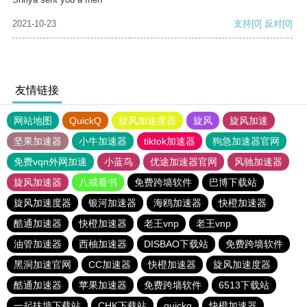
2021-10-23
支持
[0]
反对
[0]
友情链接
网站地图
QuickQ
旋风加速度器
旋风
旋风加速
坚果加速器
小牛加速器
tiktok加速器
狗急加速器官网
免费vqn外网加速
小蓝鸟
优途加速器官网
风驰加速器
旋风加速器
八戒看书
免费跨墙软件
巴博下载站
旋风加速度器
银河加速器
海鸥加速器
快橙加速器
酷通加速器
快橙加速器
老王vnp
老王vnp
油管加速器
西柚加速器
DISBAO下载站
免费跨墙软件
黑洞加速官网
CC加速器
快橙加速器
旋风加速度器
酷通加速器
苹果加速器
免费跨墙软件
6513下载站
一起扶墙下载站
CHK下载站
quickq
快橙加速器