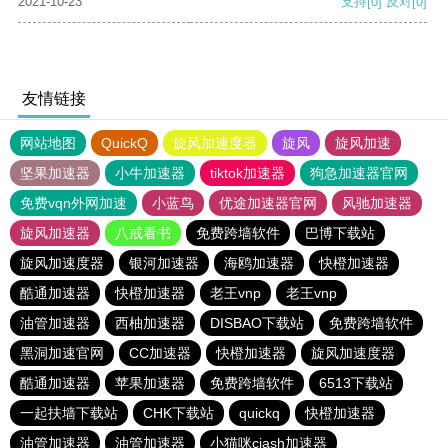
2021-10-23
支持
[0]
反对
[0]
友情链接
网站地图
QuickQ
旋风加速度器
旋风
旋风加速
坚果加速器
小牛加速器
tiktok加速器
狗急加速器官网
免费vqn外网加速
小蓝鸟
优途加速器官网
风驰加速器
旋风加速器
八戒看书
免费跨墙软件
巴博下载站
旋风加速度器
银河加速器
海鸥加速器
快橙加速器
酷通加速器
快橙加速器
老王vnp
老王vnp
油管加速器
西柚加速器
DISBAO下载站
免费跨墙软件
黑洞加速官网
CC加速器
快橙加速器
旋风加速度器
酷通加速器
苹果加速器
免费跨墙软件
6513下载站
一起扶墙下载站
CHK下载站
quickq
快橙加速器
油管加速器
油管加速器
小猫咪ciash加速器