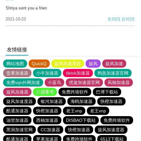
Shriya sent you a frien
2021-10-23
支持
[0]
反对
[0]
友情链接
网站地图
QuickQ
旋风加速度器
旋风
旋风加速
坚果加速器
小牛加速器
tiktok加速器
狗急加速器官网
免费vqn外网加速
小蓝鸟
优途加速器官网
风驰加速器
旋风加速器
八戒看书
免费跨墙软件
巴博下载站
旋风加速度器
银河加速器
海鸥加速器
快橙加速器
酷通加速器
快橙加速器
老王vnp
老王vnp
油管加速器
西柚加速器
DISBAO下载站
免费跨墙软件
黑洞加速官网
CC加速器
快橙加速器
旋风加速度器
酷通加速器
苹果加速器
免费跨墙软件
6513下载站