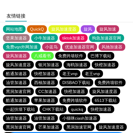
友情链接
网站地图
QuickQ
旋风加速度器
旋风
旋风加速
坚果加速器
小牛加速器
tiktok加速器
狗急加速器官网
免费vqn外网加速
小蓝鸟
优途加速器官网
风驰加速器
旋风加速器
八戒看书
免费跨墙软件
巴博下载站
旋风加速度器
银河加速器
海鸥加速器
快橙加速器
酷通加速器
快橙加速器
老王vnp
老王vnp
油管加速器
西柚加速器
DISBAO下载站
免费跨墙软件
黑洞加速官网
CC加速器
快橙加速器
旋风加速度器
酷通加速器
苹果加速器
免费跨墙软件
6513下载站
一起扶墙下载站
CHK下载站
quickq
快橙加速器
油管加速器
油管加速器
小猫咪ciash加速器
黑洞加速官网
芒果加速器
黑洞加速官网
旋风加速度器