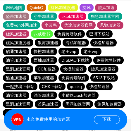
网站地图
QuickQ
旋风加速度器
旋风
旋风加速
坚果加速器
小牛加速器
tiktok加速器
狗急加速器官网
免费vqn外网加速
小蓝鸟
优途加速器官网
风驰加速器
旋风加速器
八戒看书
免费跨墙软件
巴博下载站
旋风加速度器
银河加速器
海鸥加速器
快橙加速器
酷通加速器
快橙加速器
老王vnp
老王vnp
油管加速器
西柚加速器
DISBAO下载站
免费跨墙软件
黑洞加速官网
CC加速器
快橙加速器
旋风加速度器
酷通加速器
苹果加速器
免费跨墙软件
6513下载站
一起扶墙下载站
CHK下载站
quickq
快橙加速器
油管加速器
油管加速器
小猫咪ciash加速器
黑洞加速官网
芒果加速器
黑洞加速官网
旋风加速度器
186下载站
永久免费使用的加速器
下载
0.150319s
首页
安卓
苹果
排行
推荐