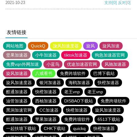
2021-10-23
支持
[0]
反对
[0]
友情链接
网站地图
QuickQ
旋风加速度器
旋风
旋风加速
坚果加速器
小牛加速器
tiktok加速器
狗急加速器官网
免费vqn外网加速
小蓝鸟
优途加速器官网
风驰加速器
旋风加速器
八戒看书
免费跨墙软件
巴博下载站
旋风加速度器
银河加速器
海鸥加速器
快橙加速器
酷通加速器
快橙加速器
老王vnp
老王vnp
油管加速器
西柚加速器
DISBAO下载站
免费跨墙软件
黑洞加速官网
CC加速器
快橙加速器
旋风加速度器
酷通加速器
苹果加速器
免费跨墙软件
6513下载站
一起扶墙下载站
CHK下载站
quickq
快橙加速器