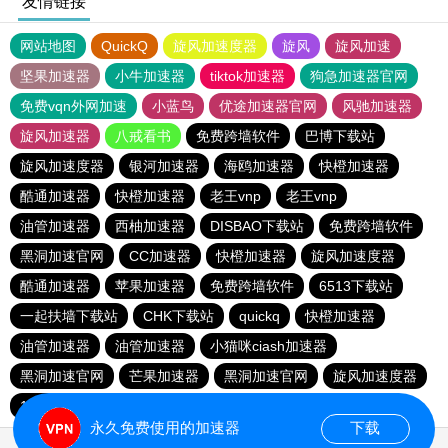
友情链接
网站地图
QuickQ
旋风加速度器
旋风
旋风加速
坚果加速器
小牛加速器
tiktok加速器
狗急加速器官网
免费vqn外网加速
小蓝鸟
优途加速器官网
风驰加速器
旋风加速器
八戒看书
免费跨墙软件
巴博下载站
旋风加速度器
银河加速器
海鸥加速器
快橙加速器
酷通加速器
快橙加速器
老王vnp
老王vnp
油管加速器
西柚加速器
DISBAO下载站
免费跨墙软件
黑洞加速官网
CC加速器
快橙加速器
旋风加速度器
酷通加速器
苹果加速器
免费跨墙软件
6513下载站
一起扶墙下载站
CHK下载站
quickq
快橙加速器
油管加速器
油管加速器
小猫咪ciash加速器
黑洞加速官网
芒果加速器
黑洞加速官网
旋风加速度器
186下载站
永久免费使用的加速器
下载