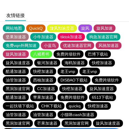
友情链接
网站地图
QuickQ
旋风加速度器
旋风
旋风加速
坚果加速器
小牛加速器
tiktok加速器
狗急加速器官网
免费vqn外网加速
小蓝鸟
优途加速器官网
风驰加速器
旋风加速器
八戒看书
免费跨墙软件
巴博下载站
旋风加速度器
银河加速器
海鸥加速器
快橙加速器
酷通加速器
快橙加速器
老王vnp
老王vnp
油管加速器
西柚加速器
DISBAO下载站
免费跨墙软件
黑洞加速官网
CC加速器
快橙加速器
旋风加速度器
酷通加速器
苹果加速器
免费跨墙软件
6513下载站
一起扶墙下载站
CHK下载站
quickq
快橙加速器
油管加速器
油管加速器
小猫咪ciash加速器
黑洞加速官网
芒果加速器
黑洞加速官网
旋风加速度器