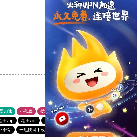
支持
[0]
反对
[0]
支持
[0]
反对
[0]
支持
[0]
反对
[0]
外网加速
小蓝鸟
优途加速器官网
风驰加速器
旋风加速器
老王vnp
老王vnp
油管加速器
西柚加速器
3下载站
一起扶墙下载站
CHK下载站
quickq
快橙加速器