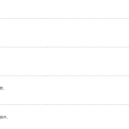
野。
悉操作。