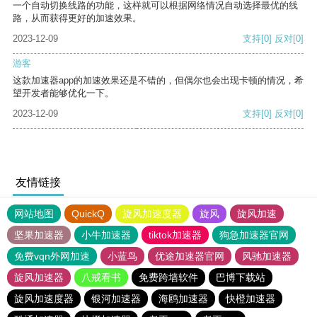
一个自动切换线路的功能，这样就可以根据网络情况自动选择最优的线
路，从而获得更好的加速效果。
2023-12-09
支持
[0]
反对
[0]
游客
这款加速器app的加速效果还是不错的，但偶尔也会出现卡顿的情况，希
望开发者能够优化一下。
2023-12-09
支持
[0]
反对
[0]
友情链接
网站地图
QuickQ
旋风加速度器
旋风
旋风加速
坚果加速器
小牛加速器
tiktok加速器
狗急加速器官网
免费vqn外网加速
小蓝鸟
优途加速器官网
风驰加速器
旋风加速器
八戒看书
免费跨墙软件
巴博下载站
旋风加速度器
银河加速器
海鸥加速器
快橙加速器