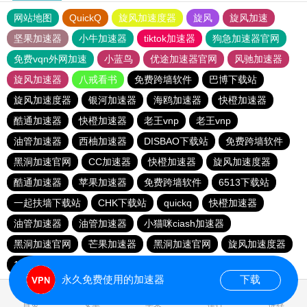
网站地图
QuickQ
旋风加速度器
旋风
旋风加速
坚果加速器
小牛加速器
tiktok加速器
狗急加速器官网
免费vqn外网加速
小蓝鸟
优途加速器官网
风驰加速器
旋风加速器
八戒看书
免费跨墙软件
巴博下载站
旋风加速度器
银河加速器
海鸥加速器
快橙加速器
酷通加速器
快橙加速器
老王vnp
老王vnp
油管加速器
西柚加速器
DISBAO下载站
免费跨墙软件
黑洞加速官网
CC加速器
快橙加速器
旋风加速度器
酷通加速器
苹果加速器
免费跨墙软件
6513下载站
一起扶墙下载站
CHK下载站
quickq
快橙加速器
油管加速器
油管加速器
小猫咪ciash加速器
黑洞加速官网
芒果加速器
黑洞加速官网
旋风加速度器
186下载站
永久免费使用的加速器
下载
首页
安卓
苹果
排行
推荐