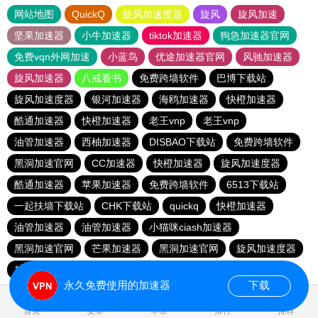
网站地图
QuickQ
旋风加速度器
旋风
旋风加速
坚果加速器
小牛加速器
tiktok加速器
狗急加速器官网
免费vqn外网加速
小蓝鸟
优途加速器官网
风驰加速器
旋风加速器
八戒看书
免费跨墙软件
巴博下载站
旋风加速度器
银河加速器
海鸥加速器
快橙加速器
酷通加速器
快橙加速器
老王vnp
老王vnp
油管加速器
西柚加速器
DISBAO下载站
免费跨墙软件
黑洞加速官网
CC加速器
快橙加速器
旋风加速度器
酷通加速器
苹果加速器
免费跨墙软件
6513下载站
一起扶墙下载站
CHK下载站
quickq
快橙加速器
油管加速器
油管加速器
小猫咪ciash加速器
黑洞加速官网
芒果加速器
黑洞加速官网
旋风加速度器
186下载站
永久免费使用的加速器
下载
0.181944s
首页
安卓
苹果
排行
推荐