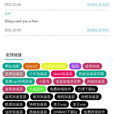
2021-10-26
支持
[0]
反对
[0]
游客
Shriya sent you a frien
2021-10-23
支持
[0]
反对
[0]
友情链接
网站地图
QuickQ
旋风加速度器
旋风
旋风加速
坚果加速器
小牛加速器
tiktok加速器
狗急加速器官网
免费vqn外网加速
小蓝鸟
优途加速器官网
风驰加速器
旋风加速器
八戒看书
免费跨墙软件
巴博下载站
旋风加速度器
银河加速器
海鸥加速器
快橙加速器
酷通加速器
快橙加速器
老王vnp
老王vnp
油管加速器
西柚加速器
DISBAO下载站
免费跨墙软件