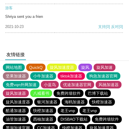
游客
Shriya sent you a frien
2021-10-23
支持
[0]
反对
[0]
友情链接
网站地图
QuickQ
旋风加速度器
旋风
旋风加速
坚果加速器
小牛加速器
tiktok加速器
狗急加速器官网
免费vqn外网加速
小蓝鸟
优途加速器官网
风驰加速器
旋风加速器
八戒看书
免费跨墙软件
巴博下载站
旋风加速度器
银河加速器
海鸥加速器
快橙加速器
酷通加速器
快橙加速器
老王vnp
老王vnp
油管加速器
西柚加速器
DISBAO下载站
免费跨墙软件
黑洞加速官网
CC加速器
快橙加速器
旋风加速度器