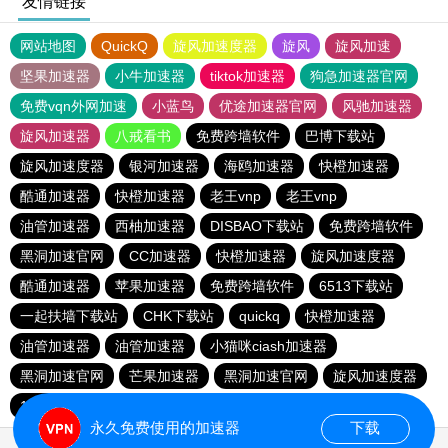
友情链接
网站地图
QuickQ
旋风加速度器
旋风
旋风加速
坚果加速器
小牛加速器
tiktok加速器
狗急加速器官网
免费vqn外网加速
小蓝鸟
优途加速器官网
风驰加速器
旋风加速器
八戒看书
免费跨墙软件
巴博下载站
旋风加速度器
银河加速器
海鸥加速器
快橙加速器
酷通加速器
快橙加速器
老王vnp
老王vnp
油管加速器
西柚加速器
DISBAO下载站
免费跨墙软件
黑洞加速官网
CC加速器
快橙加速器
旋风加速度器
酷通加速器
苹果加速器
免费跨墙软件
6513下载站
一起扶墙下载站
CHK下载站
quickq
快橙加速器
油管加速器
油管加速器
小猫咪ciash加速器
黑洞加速官网
芒果加速器
黑洞加速官网
旋风加速度器
186下载站
永久免费使用的加速器
下载