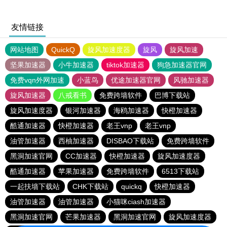
友情链接
网站地图
QuickQ
旋风加速度器
旋风
旋风加速
坚果加速器
小牛加速器
tiktok加速器
狗急加速器官网
免费vqn外网加速
小蓝鸟
优途加速器官网
风驰加速器
旋风加速器
八戒看书
免费跨墙软件
巴博下载站
旋风加速度器
银河加速器
海鸥加速器
快橙加速器
酷通加速器
快橙加速器
老王vnp
老王vnp
油管加速器
西柚加速器
DISBAO下载站
免费跨墙软件
黑洞加速官网
CC加速器
快橙加速器
旋风加速度器
酷通加速器
苹果加速器
免费跨墙软件
6513下载站
一起扶墙下载站
CHK下载站
quickq
快橙加速器
油管加速器
油管加速器
小猫咪ciash加速器
黑洞加速官网
芒果加速器
黑洞加速官网
旋风加速度器