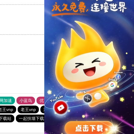
支持
[0]
反对
[0]
支持
[0]
反对
[0]
外网加速
小蓝鸟
优途加速器官网
风驰加速器
旋风加速器
老王vnp
老王vnp
油管加速器
西柚加速器
3下载站
一起扶墙下载站
CHK下载站
quickq
快橙加速器