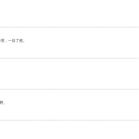
合理，一目了然。
野。