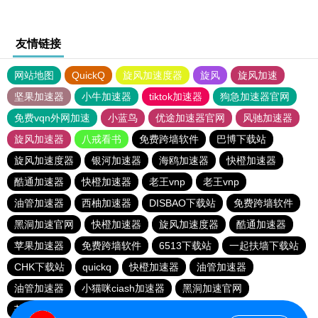
友情链接
网站地图
QuickQ
旋风加速度器
旋风
旋风加速
坚果加速器
小牛加速器
tiktok加速器
狗急加速器官网
免费vqn外网加速
小蓝鸟
优途加速器官网
风驰加速器
旋风加速器
八戒看书
免费跨墙软件
巴博下载站
旋风加速度器
银河加速器
海鸥加速器
快橙加速器
酷通加速器
快橙加速器
老王vnp
老王vnp
油管加速器
西柚加速器
DISBAO下载站
免费跨墙软件
黑洞加速官网
快橙加速器
旋风加速度器
酷通加速器
苹果加速器
免费跨墙软件
6513下载站
一起扶墙下载站
CHK下载站
quickq
快橙加速器
油管加速器
油管加速器
小猫咪ciash加速器
黑洞加速官网
芒果加速器
旋风加速度器
186下载站