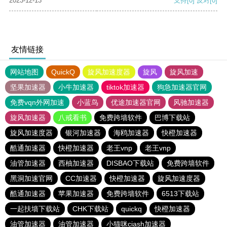
2023-12-13
支持
[0]
反对
[0]
友情链接
网站地图
QuickQ
旋风加速度器
旋风
旋风加速
坚果加速器
小牛加速器
tiktok加速器
狗急加速器官网
免费vqn外网加速
小蓝鸟
优途加速器官网
风驰加速器
旋风加速器
八戒看书
免费跨墙软件
巴博下载站
旋风加速度器
银河加速器
海鸥加速器
快橙加速器
酷通加速器
快橙加速器
老王vnp
老王vnp
油管加速器
西柚加速器
DISBAO下载站
免费跨墙软件
黑洞加速官网
CC加速器
快橙加速器
旋风加速度器
酷通加速器
苹果加速器
免费跨墙软件
6513下载站
一起扶墙下载站
CHK下载站
quickq
快橙加速器
油管加速器
油管加速器
小猫咪ciash加速器