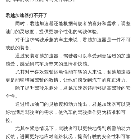
君越加速器打不开了
同时，君越加速器还能根据驾驶者的喜好和需求，调整
油门的灵敏度，提供更加个性化的驾驶体验。
对于追求驾驶乐趣的车主来说，君越加速器是一件不可
或缺的装备。
通过安装君越加速器，驾驶者可以享受到更猛烈的加速
感受，感受到汽车所带来的激情和快感。
尤其对于喜欢驾驶运动性能车辆的人来说，君越加速器
更是能够增强驾驶的激情，让他们感受到汽车的真正潜力。
除了提升驾驶乐趣外，君越加速器还能够提高驾驶的安
全性。
通过增加油门的灵敏度和动力输出，君越加速器可以更
好地满足驾驶者的需求，使汽车的驾驶操作更为精准和可
控。
尤其在紧急情况下，驾驶者可以更快地得到所需的动力
反馈，进而更好地应对道路状况，提高行驶的安全性和可靠