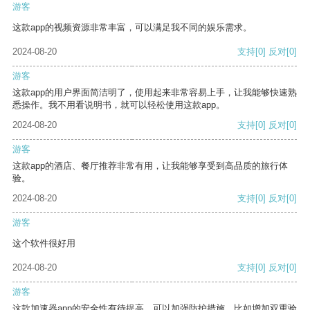
游客
这款app的视频资源非常丰富，可以满足我不同的娱乐需求。
2024-08-20
支持
[0]
反对
[0]
游客
这款app的用户界面简洁明了，使用起来非常容易上手，让我能够快速熟
悉操作。我不用看说明书，就可以轻松使用这款app。
2024-08-20
支持
[0]
反对
[0]
游客
这款app的酒店、餐厅推荐非常有用，让我能够享受到高品质的旅行体
验。
2024-08-20
支持
[0]
反对
[0]
游客
这个软件很好用
2024-08-20
支持
[0]
反对
[0]
游客
这款加速器app的安全性有待提高，可以加强防护措施，比如增加双重验