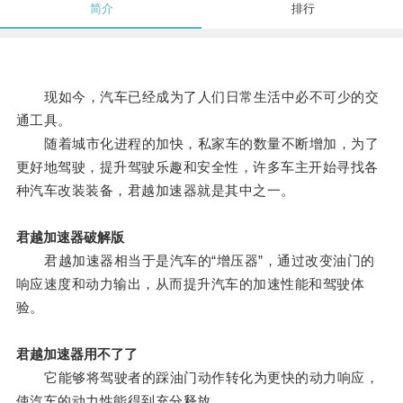
简介
排行
现如今，汽车已经成为了人们日常生活中必不可少的交
通工具。
随着城市化进程的加快，私家车的数量不断增加，为了
更好地驾驶，提升驾驶乐趣和安全性，许多车主开始寻找各
种汽车改装装备，君越加速器就是其中之一。
君越加速器破解版
君越加速器相当于是汽车的“增压器”，通过改变油门的
响应速度和动力输出，从而提升汽车的加速性能和驾驶体
验。
君越加速器用不了了
它能够将驾驶者的踩油门动作转化为更快的动力响应，
使汽车的动力性能得到充分释放。