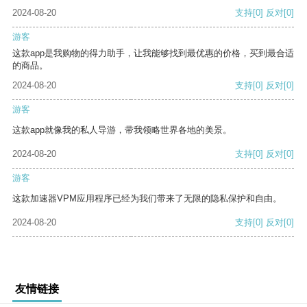
2024-08-20
支持
[0]
反对
[0]
游客
这款app是我购物的得力助手，让我能够找到最优惠的价格，买到最合适
的商品。
2024-08-20
支持
[0]
反对
[0]
游客
这款app就像我的私人导游，带我领略世界各地的美景。
2024-08-20
支持
[0]
反对
[0]
游客
这款加速器VPM应用程序已经为我们带来了无限的隐私保护和自由。
2024-08-20
支持
[0]
反对
[0]
友情链接