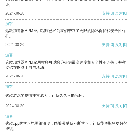
证。
2024-08-20
支持
[0]
反对
[0]
游客
这款加速器VPM应用程序已经为我们带来了无限的隐私保护和安全性保
护。
2024-08-20
支持
[0]
反对
[0]
游客
这款加速器VPM应用程序可以给你提供最高速度和安全性的连接，并帮
助你在网络上自由移动。
2024-08-20
支持
[0]
反对
[0]
游客
这款游戏的剧情非常感人，让我久久不能忘怀。
2024-08-20
支持
[0]
反对
[0]
游客
这款app的学习氛围很浓厚，能够激励我不断学习，让我能够取得更好的
成绩。