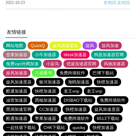
2021-10-23
支持
[0]
反对
[0]
友情链接
网站地图
QuickQ
旋风加速度器
旋风
旋风加速
坚果加速器
小牛加速器
tiktok加速器
狗急加速器官网
免费vqn外网加速
小蓝鸟
优途加速器官网
风驰加速器
旋风加速器
八戒看书
免费跨墙软件
巴博下载站
旋风加速度器
银河加速器
海鸥加速器
快橙加速器
酷通加速器
快橙加速器
老王vnp
老王vnp
油管加速器
西柚加速器
DISBAO下载站
免费跨墙软件
黑洞加速官网
CC加速器
快橙加速器
旋风加速度器
酷通加速器
苹果加速器
免费跨墙软件
6513下载站
一起扶墙下载站
CHK下载站
quickq
快橙加速器