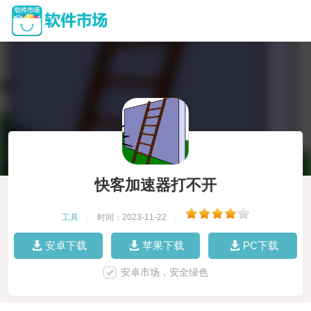
快客加速器打不开
工具
|
时间：2023-11-22
|
安卓下载
苹果下载
PC下载
安卓市场，安全绿色