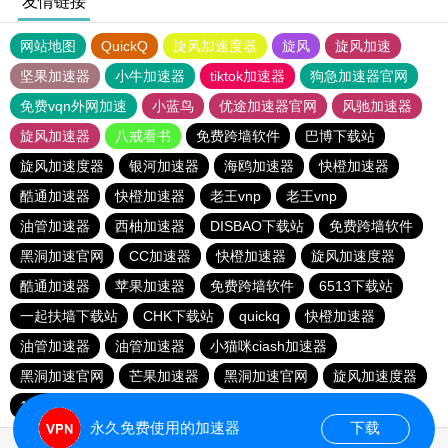
友情链接
网站地图
QuickQ
旋风加速度器
旋风
旋风加速
坚果加速器
小牛加速器
tiktok加速器
狗急加速器官网
免费vqn外网加速
小蓝鸟
优途加速器官网
风驰加速器
旋风加速器
八戒看书
免费跨墙软件
巴博下载站
旋风加速度器
银河加速器
海鸥加速器
快橙加速器
酷通加速器
快橙加速器
老王vnp
老王vnp
油管加速器
西柚加速器
DISBAO下载站
免费跨墙软件
黑洞加速官网
CC加速器
快橙加速器
旋风加速度器
酷通加速器
苹果加速器
免费跨墙软件
6513下载站
一起扶墙下载站
CHK下载站
quickq
快橙加速器
油管加速器
油管加速器
小猫咪ciash加速器
黑洞加速官网
芒果加速器
黑洞加速官网
旋风加速度器
186下载站
永久免费使用的加速器
下载